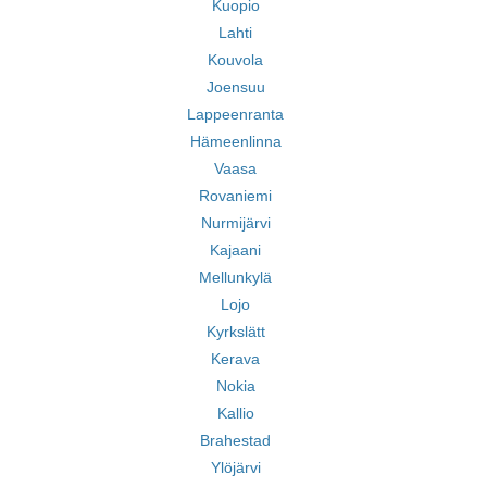
Kuopio
Lahti
Kouvola
Joensuu
Lappeenranta
Hämeenlinna
Vaasa
Rovaniemi
Nurmijärvi
Kajaani
Mellunkylä
Lojo
Kyrkslätt
Kerava
Nokia
Kallio
Brahestad
Ylöjärvi