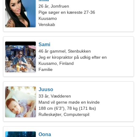
26 år, Jomfruen
Pige søger en kæreste 27-36
Kuusamo
Venskab
Sami
46 år gammel, Stenbukken
Jeg er kiropraktor på udkig efter en
ekstraordinær kvinde
Kuusamo, Finland
Familie
Juuso
33 år, Vædderen
Mand vil gerne møde en kvinde
188 cm (6'3"), 78 kg (171 lbs)
Rulleskøjter, Computerspil
Oona