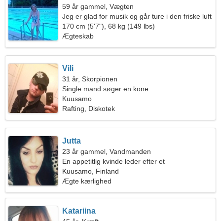
59 år gammel, Vægten
Jeg er glad for musik og går ture i den friske luft
170 cm (5'7"), 68 kg (149 lbs)
Ægteskab
Vili
31 år, Skorpionen
Single mand søger en kone
Kuusamo
Rafting, Diskotek
Jutta
23 år gammel, Vandmanden
En appetitlig kvinde leder efter et
kærlighedsforhold
Kuusamo, Finland
Ægte kærlighed
Katariina