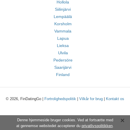
Hollola
Siilinjärvi
Lempäälä
Korsholm
Vammala
Lapua
Lieksa
Ulvila
Pedersöre
Saarijärvi
Finland
© 2026, FinDatingGo |
Fortrolighedspolitik
|
Vilkår for brug
|
Kontakt os
Denne hjemmeside bruger cookies. Ved at fortsætte med
at gennemse webstedet accepterer du
privatlivspolitikken
.