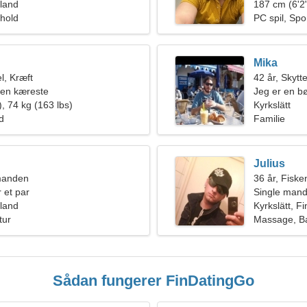
nland
187 cm (6'2"
rhold
PC spil, Spor
Mika
l, Kræft
42 år, Skytt
 en kæreste
Jeg er en b
, 74 kg (163 lbs)
følelseslade
Kyrkslätt
ld
Familie
Julius
manden
36 år, Fiske
 et par
Single mand
nland
Kyrkslätt, F
tur
Massage, Ba
Sådan fungerer FinDatingGo