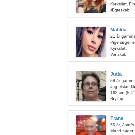
Kyrkslätt, Fi
Ægteskab
Matilda
21 år gamme
Pige søger 
Kyrkslätt
Venskab
Jutta
59 år gamme
Jeg elsker fi
162 cm (5'4")
Bryllup
Frans
56 år, Jomfr
Mand søger 