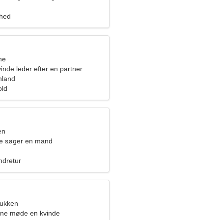
ghed
ne
vinde leder efter en partner
inland
old
en
de søger en mand
ndretur
bukken
rne møde en kvinde