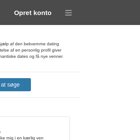
Opret konto
 hjælp af den bekvemme dating
lse af en personlig profil giver
mantiske dates og få nye venner.
n
lske mig i en kærlig ven