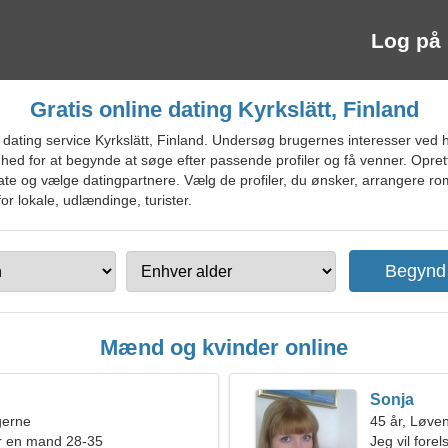
Log på
Gratis online dating Kyrkslätt, Finland
 dating service Kyrkslätt, Finland. Undersøg brugernes interesser ved
ghed for at begynde at søge efter passende profiler og få venner. Oprette
mate og vælge datingpartnere. Vælg de profiler, du ønsker, arrangere ro
for lokale, udlændinge, turister.
Mænd og kvinder online
Sonja
ngerne
45 år, Løve
r en mand 28-35
Jeg vil fore