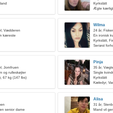
nland
Kyrkslätt
Ægte kærli
Wilma
l, Vædderen
24 år, Fiske
en kæreste
En ironisk k
Kyrkslätt, F
Seriøst forh
Pinja
l, Jomfruen
35 år, Vægt
lm og rulleskøjter
Single kvin
, 67 kg (147 lbs)
Kyrkslätt
Kæledyr, Va
Alisa
uen
31 år, Sten
en senior dame
Mand vil ge