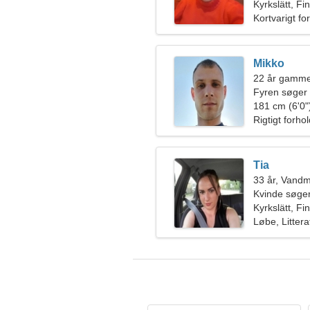
Kyrkslätt, Fi
Kortvarigt fo
Mikko
22 år gamme
Fyren søger
181 cm (6'0")
Rigtigt forho
Tia
33 år, Vand
Kvinde søger
Kyrkslätt, Fi
Løbe, Littera