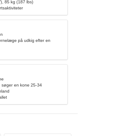
), 85 kg (187 lbs)
tsaktiviteter
en
ørnelæge på udkig efter en
t kvinde
ne
 søger en kone 25-34
inland
llet