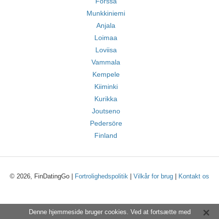
Forssa
Munkkiniemi
Anjala
Loimaa
Loviisa
Vammala
Kempele
Kiiminki
Kurikka
Joutseno
Pedersöre
Finland
© 2026, FinDatingGo |
Fortrolighedspolitik
|
Vilkår for brug
|
Kontakt os
Denne hjemmeside bruger cookies. Ved at fortsætte med