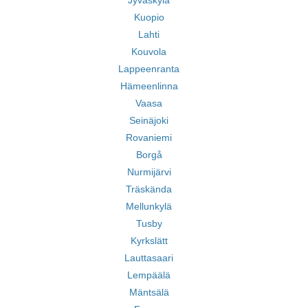
Jyväskylä
Kuopio
Lahti
Kouvola
Lappeenranta
Hämeenlinna
Vaasa
Seinäjoki
Rovaniemi
Borgå
Nurmijärvi
Träskända
Mellunkylä
Tusby
Kyrkslätt
Lauttasaari
Lempäälä
Mäntsälä