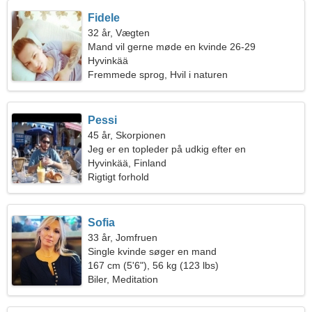
Fidele
32 år, Vægten
Mand vil gerne møde en kvinde 26-29
Hyvinkää
Fremmede sprog, Hvil i naturen
Pessi
45 år, Skorpionen
Jeg er en topleder på udkig efter en
følelsesladet kvinde
Hyvinkää, Finland
Rigtigt forhold
Sofia
33 år, Jomfruen
Single kvinde søger en mand
167 cm (5'6"), 56 kg (123 lbs)
Biler, Meditation