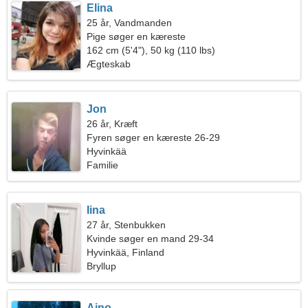
Elina
25 år, Vandmanden
Pige søger en kæreste
162 cm (5'4"), 50 kg (110 lbs)
Ægteskab
Jon
26 år, Kræft
Fyren søger en kæreste 26-29
Hyvinkää
Familie
Iina
27 år, Stenbukken
Kvinde søger en mand 29-34
Hyvinkää, Finland
Bryllup
Aino