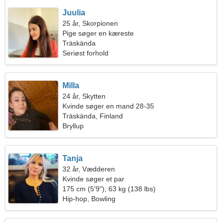
Juulia
25 år, Skorpionen
Pige søger en kæreste
Träskända
Seriøst forhold
Milla
24 år, Skytten
Kvinde søger en mand 28-35
Träskända, Finland
Bryllup
Tanja
32 år, Vædderen
Kvinde søger et par
175 cm (5'9"), 63 kg (138 lbs)
Hip-hop, Bowling