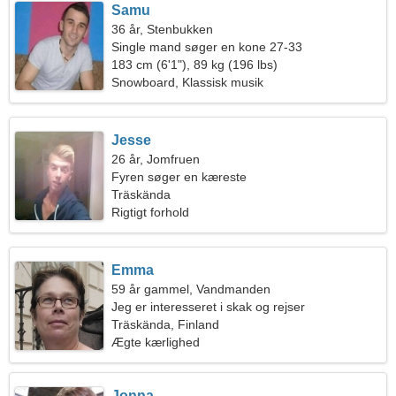
Samu
36 år, Stenbukken
Single mand søger en kone 27-33
183 cm (6'1"), 89 kg (196 lbs)
Snowboard, Klassisk musik
Jesse
26 år, Jomfruen
Fyren søger en kæreste
Träskända
Rigtigt forhold
Emma
59 år gammel, Vandmanden
Jeg er interesseret i skak og rejser
Träskända, Finland
Ægte kærlighed
Jonna