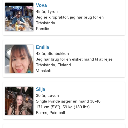
Vova
45 år, Tyren
Jeg er kiropraktor, jeg har brug for en
omgængelig kvinde
Träskända
Familie
Emilia
42 år, Stenbukken
Jeg har brug for en elsket mand til at rejse
Träskända, Finland
Venskab
Silja
30 år, Løven
Single kvinde søger en mand 36-40
171 cm (5'8"), 59 kg (130 lbs)
Bilræs, Paintball