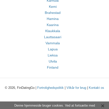
Karhula
Kemi
Brahestad
Hamina
Kaarina
Klaukkala
Lauttasaari
Vammala
Lapua
Lieksa
Ulvila
Finland
© 2026, FinDatingGo |
Fortrolighedspolitik
|
Vilkår for brug
|
Kontakt os
Denne hjemmeside bruger cookies. Ved at fortsætte med