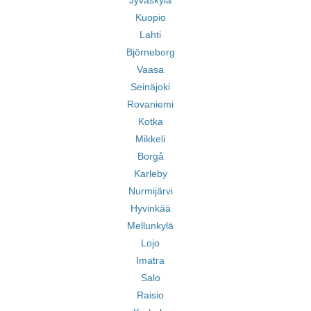
Jyväskylä
Kuopio
Lahti
Björneborg
Vaasa
Seinäjoki
Rovaniemi
Kotka
Mikkeli
Borgå
Karleby
Nurmijärvi
Hyvinkää
Mellunkylä
Lojo
Imatra
Salo
Raisio