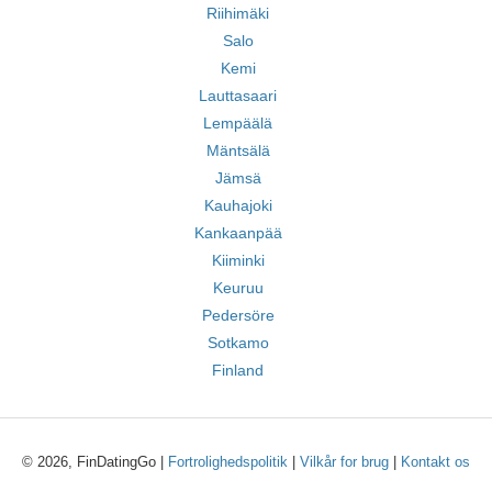
Riihimäki
Salo
Kemi
Lauttasaari
Lempäälä
Mäntsälä
Jämsä
Kauhajoki
Kankaanpää
Kiiminki
Keuruu
Pedersöre
Sotkamo
Finland
© 2026, FinDatingGo |
Fortrolighedspolitik
|
Vilkår for brug
|
Kontakt os