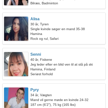
Bilræs, Badminton
Alisa
30 år, Tyren
Single kvinde søger en mand 35-38
Hamina
Rock og rul, Safari
Senni
40 år, Fiskene
Jeg leder efter en blid ven til at stå på ski
sammen
Hamina, Finland
Seriøst forhold
Pyry
34 år, Vægten
Mand vil gerne møde en kvinde 24-32
187 cm (6'2"), 75 kg (165 lbs)