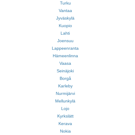
Turku
Vantaa
Jyväskylä
Kuopio
Lahti
Joensuu
Lappeenranta
Hämeenlinna
Vaasa
Seinäjoki
Borgå
Karleby
Nurmijärvi
Mellunkylä
Lojo
Kyrkslätt
Kerava
Nokia