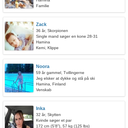
fantastisk kvinde
Hamina
Familie
Zack
36 år, Skorpionen
Single mand søger en kone 28-31
Hamina
Kemi, Klippe
Noora
59 år gammel, Tvillingerne
Jeg elsker at dykke og stå på ski
Hamina, Finland
Venskab
Inka
32 år, Skytten
Kvinde søger et par
172 cm (5'8"), 57 kg (125 lbs)