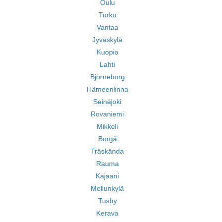
Oulu
Turku
Vantaa
Jyväskylä
Kuopio
Lahti
Björneborg
Hämeenlinna
Seinäjoki
Rovaniemi
Mikkeli
Borgå
Träskända
Rauma
Kajaani
Mellunkylä
Tusby
Kerava