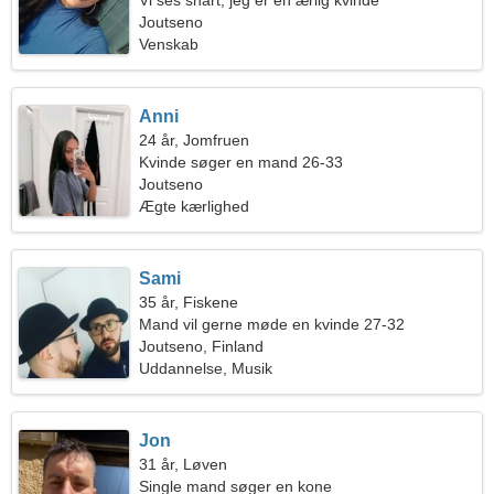
Vi ses snart, jeg er en ærlig kvinde
Joutseno
Venskab
Anni
24 år, Jomfruen
Kvinde søger en mand 26-33
Joutseno
Ægte kærlighed
Sami
35 år, Fiskene
Mand vil gerne møde en kvinde 27-32
Joutseno, Finland
Uddannelse, Musik
Jon
31 år, Løven
Single mand søger en kone