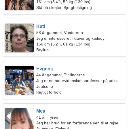
161 cm (5'4"), 59 kg (130 lbs)
Stå på skøjter, Bjergbestigning
Kati
58 år gammel, Vædderen
Jeg er interesseret i klaver og kæledyr
156 cm (5'2"), 61 kg (134 lbs)
Bryllup
Evgenij
44 år gammel, Tvillingerne
Jeg er en naturvidenskabsprofessor på udkig
efter en smuk kvinde
Joutseno
Rigtigt forhold
Mea
41 år, Tyren
Jeg har brug for en forførende ven til at rejse
Joutseno, Finland