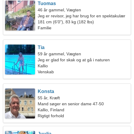
Tuomas
46 år gammel, Vægten
Jeg er revisor, jeg har brug for en spektakulær
kvinde
181 cm (6'0"), 83 kg (182 lbs)
Familie
Tia
59 år gammel, Vægten
Jeg er glad for skak og at gå i naturen
Kallio
Venskab
Konsta
55 år, Kræft
Mand søger en senior dame 47-50
Kallio, Finland
Rigtigt forhold
Juulia