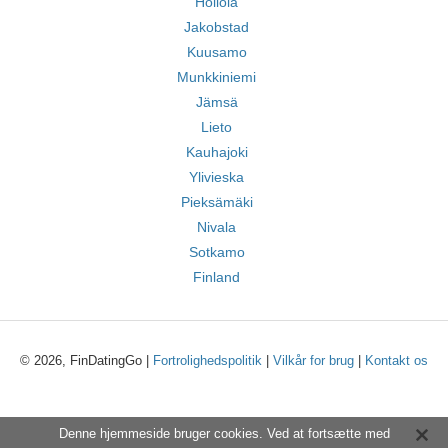
Hollola
Jakobstad
Kuusamo
Munkkiniemi
Jämsä
Lieto
Kauhajoki
Ylivieska
Pieksämäki
Nivala
Sotkamo
Finland
© 2026, FinDatingGo |
Fortrolighedspolitik
|
Vilkår for brug
|
Kontakt os
Denne hjemmeside bruger cookies. Ved at fortsætte med